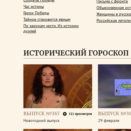
Солдаты Победы
Письма с фронта
Час истины
Обыкновенная ис
Герои Победы
Женщины в русско
Тайное становится явным
Российская летопи
По законам чести. Из истории
дуэлей
ИСТОРИЧЕСКИЙ ГОРОСКОП
ВЫПУСК №367
ВЫПУСК №3
111 просмотров
Новогодний выпуск
29 февраля