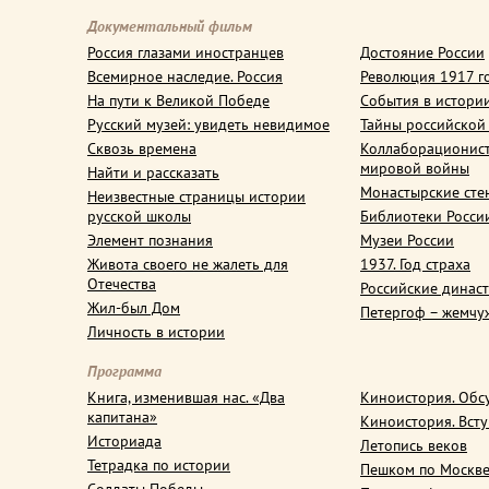
Документальный фильм
Россия глазами иностранцев
Достояние России
Всемирное наследие. Россия
Революция 1917 г
На пути к Великой Победе
События в истори
Русский музей: увидеть невидимое
Тайны российской
Сквозь времена
Коллаборационис
мировой войны
Найти и рассказать
Монастырские сте
Неизвестные страницы истории
русской школы
Библиотеки Росси
Элемент познания
Музеи России
Живота своего не жалеть для
1937. Год страха
Отечества
Российские динас
Жил-был Дом
Петергоф – жемчу
Личность в истории
Программа
Книга, изменившая нас. «Два
Киноистория. Обс
капитана»
Киноистория. Вст
Историада
Летопись веков
Тетрадка по истории
Пешком по Москв