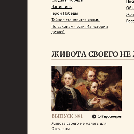
Солдаты Победы
Пис
Час истины
Обы
Герои Победы
Жен
Тайное становится явным
Рос
По законам чести. Из истории
дуэлей
ЖИВОТА СВОЕГО НЕ
ВЫПУСК №1
147 просмотров
Живота своего не жалеть для
Отечества