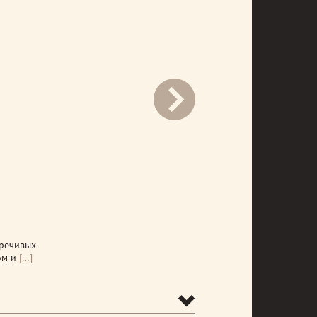
prev
оречивых
ом и
[…]