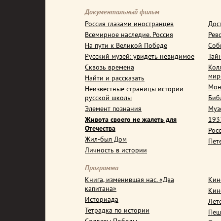
Документальный фильм
Россия глазами иностранцев
Дос
Всемирное наследие. Россия
Рев
На пути к Великой Победе
Соб
Русский музей: увидеть невидимое
Тай
Сквозь времена
Кол
мир
Найти и рассказать
Мон
Неизвестные страницы истории
русской школы
Биб
Элемент познания
Муз
Живота своего не жалеть для
1937
Отечества
Рос
Жил-был Дом
Пет
Личность в истории
Программа
Книга, изменившая нас. «Два
Кин
капитана»
Кин
Историада
Лет
Тетрадка по истории
Пеш