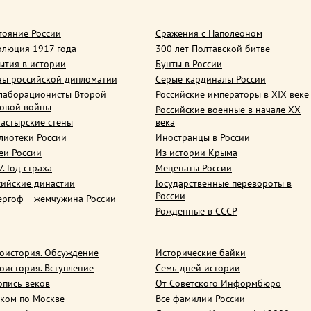
тояние России
Сражения с Наполеоном
олюция 1917 года
300 лет Полтавской битве
ытия в истории
Бунты в России
ны российской дипломатии
Серые кардиналы России
лаборационисты Второй
Российские императоры в XIX веке
овой войны
Российские военные в начале ХХ
астырские стены
века
лиотеки России
Иностранцы в России
еи России
Из истории Крыма
. Год страха
Меценаты России
сийские династии
Государственные перевороты в
России
ергоф – жемчужина России
Рожденные в СССР
оистория. Обсуждение
Исторические байки
оистория. Вступление
Семь дней истории
опись веков
От Советского Информбюро
ком по Москве
Все фамилии России