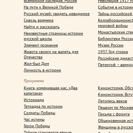
Всемирное наследие. Россия
Революция 1917 г
На пути к Великой Победе
События в истори
Русский музей: увидеть невидимое
Тайны российской
Сквозь времена
Коллаборационис
мировой войны
Найти и рассказать
Монастырские сте
Неизвестные страницы истории
русской школы
Библиотеки Росси
Элемент познания
Музеи России
Живота своего не жалеть для
1937. Год страха
Отечества
Российские динас
Жил-был Дом
Петергоф – жемчу
Личность в истории
Программа
Книга, изменившая нас. «Два
Киноистория. Обс
капитана»
Киноистория. Вст
Историада
Летопись веков
Тетрадка по истории
Пешком по Москв
Солдаты Победы
Письма с фронта
Час истины
Обыкновенная ис
Герои Победы
Женщины в русско
Тайное становится явным