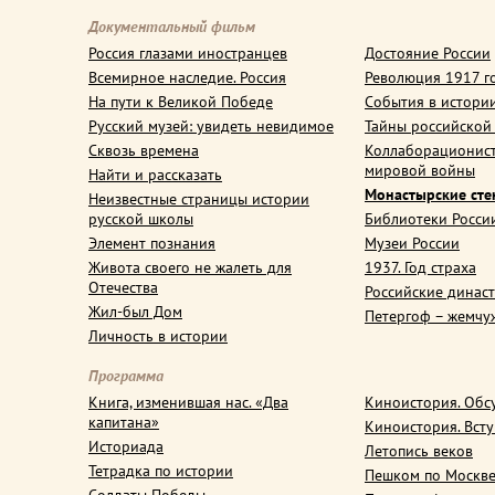
Документальный фильм
Россия глазами иностранцев
Достояние России
Всемирное наследие. Россия
Революция 1917 г
На пути к Великой Победе
События в истори
Русский музей: увидеть невидимое
Тайны российской
Сквозь времена
Коллаборационис
мировой войны
Найти и рассказать
Монастырские ст
Неизвестные страницы истории
русской школы
Библиотеки Росси
Элемент познания
Музеи России
Живота своего не жалеть для
1937. Год страха
Отечества
Российские динас
Жил-был Дом
Петергоф – жемчу
Личность в истории
Программа
Книга, изменившая нас. «Два
Киноистория. Обс
капитана»
Киноистория. Вст
Историада
Летопись веков
Тетрадка по истории
Пешком по Москв