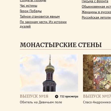
Солдаты Победы
Письма с фронта
Час истины
Обыкновенная ис
Герои Победы
Женщины в русско
Тайное становится явным
Российская летопи
По законам чести. Из истории
дуэлей
МОНАСТЫРСКИЕ СТЕНЫ
ВЫПУСК №18
ВЫПУСК №17
722 просмотра
Обитель на Девичьем поле
Спасо-Андронико