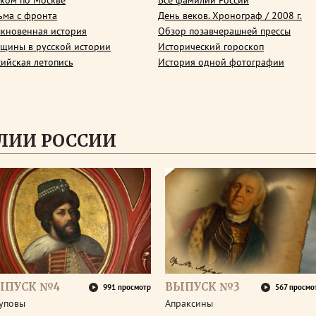
ком по Москве
Все фамилии России
ьма с фронта
День веков. Хронограф / 2008 г.
кновенная история
Обзор позавчерашней прессы
щины в русской истории
Исторический гороскоп
сийская летопись
История одной фотографии
ЛИИ РОССИИ
ЫПУСК №4
ВЫПУСК №3
991 просмотр
567 просмо
уповы
Апраксины