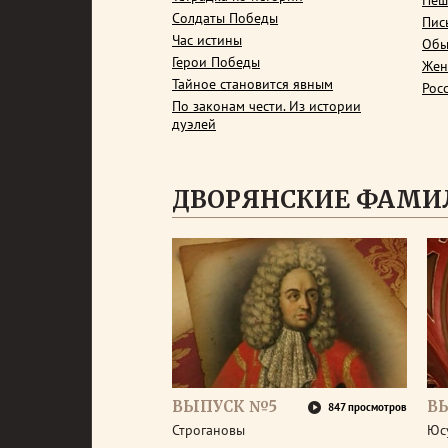
Пеш
Солдаты Победы
Пис
Час истины
Обы
Герои Победы
Жен
Тайное становится явным
Рос
По законам чести. Из истории
дуэлей
ДВОРЯНСКИЕ ФАМИ
ВЫПУСК №5
В
847 просмотров
Строгановы
Юс