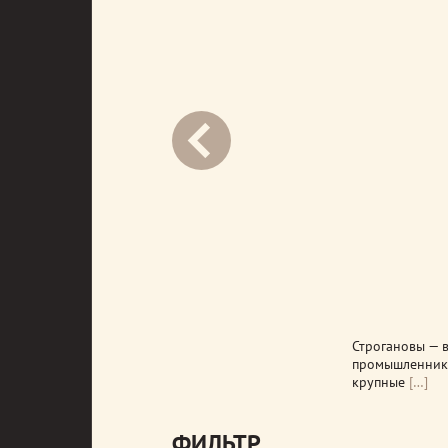
next
Строгановы — 
промышленнико
крупные
[…]
ФИЛЬТР