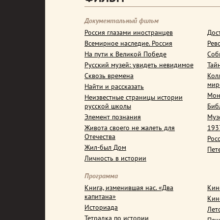
Документальный фильм
Россия глазами иностранцев
Дос
Всемирное наследие. Россия
Рев
На пути к Великой Победе
Соб
Русский музей: увидеть невидимое
Тай
Сквозь времена
Кол
мир
Найти и рассказать
Мон
Неизвестные страницы истории
русской школы
Биб
Элемент познания
Муз
Живота своего не жалеть для
1937
Отечества
Рос
Жил-был Дом
Пет
Личность в истории
Программа
Книга, изменившая нас. «Два
Кин
капитана»
Кин
Историада
Лет
Тетрадка по истории