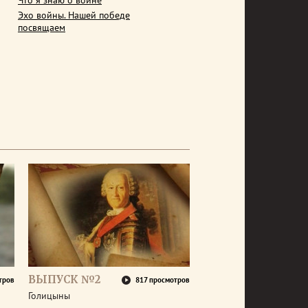
Что я знаю о войне
Эхо войны. Нашей победе
посвящаем
ВЫПУСК №2
тров
817 просмотров
Голицыны