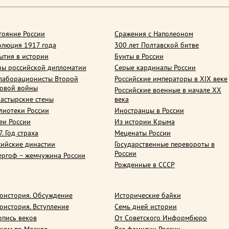
тояние России
Сражения с Наполеоном
олюция 1917 года
300 лет Полтавской битве
ытия в истории
Бунты в России
ны российской дипломатии
Серые кардиналы России
лаборационисты Второй
Российские императоры в XIX веке
овой войны
Российские военные в начале ХХ
астырские стены
века
лиотеки России
Иностранцы в России
еи России
Из истории Крыма
. Год страха
Меценаты России
сийские династии
Государственные перевороты в
России
ергоф – жемчужина России
Рожденные в СССР
оистория. Обсуждение
Исторические байки
оистория. Вступление
Семь дней истории
опись веков
От Советского Информбюро