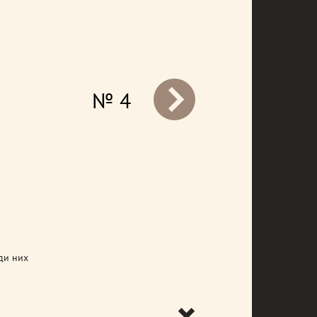
№ 4
prev
ди них