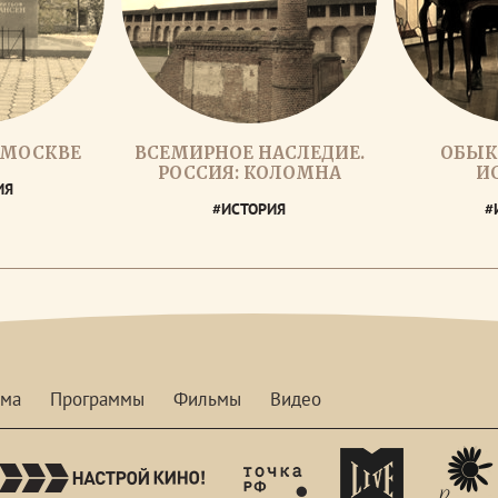
 МОСКВЕ
ВСЕМИРНОЕ НАСЛЕДИЕ.
ОБЫК
РОССИЯ: КОЛОМНА
И
ИЯ
#ИСТОРИЯ
#
мма
Программы
Фильмы
Видео
nastroykino
tvhdl
mymusictv