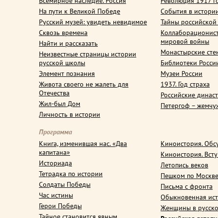
Всемирное наследие. Россия
Революция 1917 г
На пути к Великой Победе
События в истори
Русский музей: увидеть невидимое
Тайны российской
Сквозь времена
Коллаборационис
мировой войны
Найти и рассказать
Монастырские сте
Неизвестные страницы истории
русской школы
Библиотеки Росси
Элемент познания
Музеи России
Живота своего не жалеть для
1937. Год страха
Отечества
Российские динас
Жил-был Дом
Петергоф – жемчу
Личность в истории
Программа
Книга, изменившая нас. «Два
Киноистория. Обс
капитана»
Киноистория. Вст
Историада
Летопись веков
Тетрадка по истории
Пешком по Москв
Солдаты Победы
Письма с фронта
Час истины
Обыкновенная ис
Герои Победы
Женщины в русско
Тайное становится явным