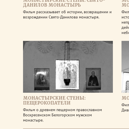
МОНАСТЫРСКИЕ СТЕНЫ: СВЯТО-
МО
ДАНИЛОВ МОНАСТЫРЬ
МО
Фильм рассказывает об истории, возвращении и
Фил
возрождении Свято-Данилова монастыря.
ист
неп
дей
неб
МОНАСТЫРСКИЕ СТЕНЫ:
МО
ПЕЩЕРОКОПАТЕЛИ
Фил
Фильм о древнем пещерном православном
Див
Воскресенском Белогорском мужском
монастыре.