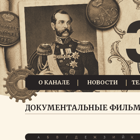
О КАНАЛЕ
НОВОСТИ
Т
ДОКУМЕНТАЛЬНЫЕ ФИЛЬ
А
Б
В
Г
Д
Е
Ж
З
И
Й
К