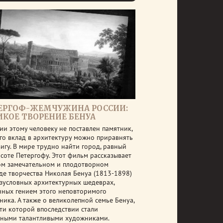
ЕРГОФ-ЖЕМЧУЖИНА РОССИИ:
ИКОЕ ТВОРЕНИЕ БЕНУА
ии этому человеку не поставлен памятник,
его вклад в архитектуру можно приравнять
вигу. В мире трудно найти город, равный
асоте Петергофу. Этот фильм рассказывает
ом замечательном и плодотворном
де творчества Николая Бенуа (1813-1898)
езусловных архитектурных шедеврах,
нных гением этого неповторимого
ника. А также о великолепной семье Бенуа,
ети которой впоследствии стали
тными талантливыми художниками.