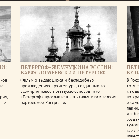
И:
ПЕТЕРГОФ-ЖЕМЧУЖИНА РОССИИ:
ПЕТ
ВАРФОЛОМЕЕВСКИЙ ПЕТЕРГОФ
ВЕЛ
иков
Фильм о выдающихся и бесподобных
В Росс
го
произведениях архитектуры, созданных во
хотя 
всемирно известном музее-заповеднике
к под
рия,
«Петергоф» прославленным итальянским зодчим
по кр
ене
Бартоломео Растрелли.
о сам
перио
и о б
созда
худож
все д
извес