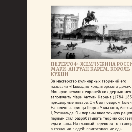
ПЕТЕРГОФ-ЖЕМЧУЖИНА РОССИ
МАРИ-АНТУАН КАРЕМ. КОРОЛЬ
КУХНИ
За мастерство кулинарных творений его
называли «Палладио кондитерского дела».
Монархи великих европейских держав меч
заполучить Мари-Антуан Карема (1784-183
придворные повара. Он был поваром Талей
Наполеона, принца Георга Уэльского, Алекс
I, Ротшильда. Он первым ввел точную рецеп
первым стал разрабатывать теорию соотве
еды и вина. Но главный переворот он сове
в сознании людей: приготовление еды –