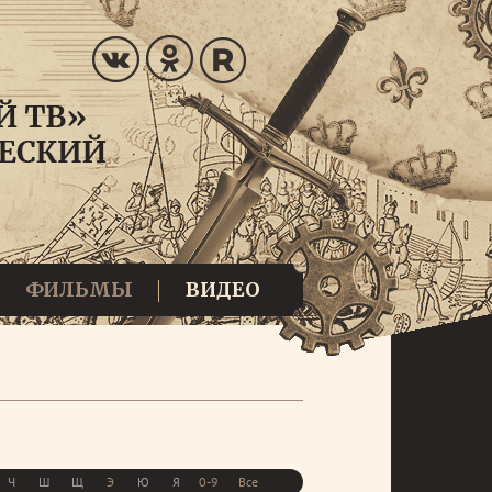
ФИЛЬМЫ
ВИДЕО
Ч
Ш
Щ
Э
Ю
Я
0-9
Все