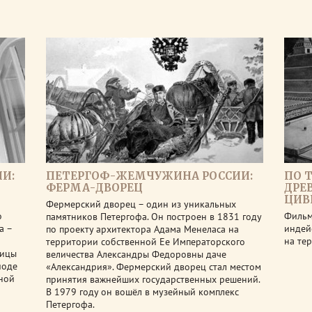
И:
ПЕТЕРГОФ-ЖЕМЧУЖИНА РОССИИ:
ПО 
ФЕРМА-ДВОРЕЦ
ДРЕ
ЦИВ
Фермерский дворец – один из уникальных
о
Фильм
памятников Петергофа. Он построен в 1831 году
а –
индей
по проекту архитектора Адама Менеласа на
на те
территории собственной Ее Императорского
рицы
величества Александры Федоровны даче
иоде
«Александрия». Фермерский дворец стал местом
ной
принятия важнейших государственных решений.
В 1979 году он вошёл в музейный комплекс
Петергофа.