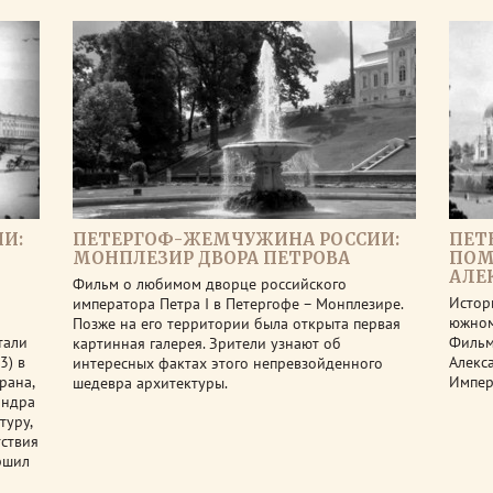
И:
ПЕТЕРГОФ-ЖЕМЧУЖИНА РОССИИ:
ПЕТ
МОНПЛЕЗИР ДВОРА ПЕТРОВА
ПОМ
АЛЕ
Фильм о любимом дворце российского
Истор
императора Петра I в Петергофе – Монплезире.
южном
Позже на его территории была открыта первая
тали
Фильм
картинная галерея. Зрители узнают об
3) в
Алекс
интересных фактах этого непревзойденного
рана,
Импера
шедевра архитектуры.
андра
туру,
тствия
ршил