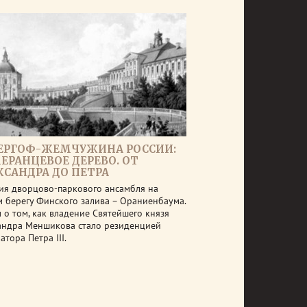
ЕРГОФ-ЖЕМЧУЖИНА РОССИИ:
ЕРАНЦЕВОЕ ДЕРЕВО. ОТ
КСАНДРА ДО ПЕТРА
ия дворцово-паркового ансамбля на
 берегу Финского залива – Ораниенбаума.
 о том, как владение Святейшего князя
андра Меншикова стало резиденцией
тора Петра III.