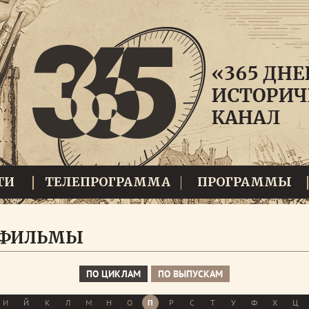
ТИ
ТЕЛЕПРОГРАММА
ПРОГРАММЫ
 ФИЛЬМЫ
ПО ЦИКЛАМ
ПО ВЫПУСКАМ
И
Й
К
Л
М
Н
О
П
Р
С
Т
У
Ф
Х
Ц