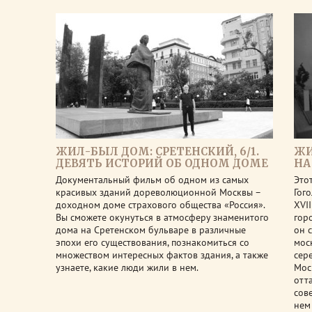
ЖИЛ-БЫЛ ДОМ: СРЕТЕНСКИЙ, 6/1.
ЖИ
ДЕВЯТЬ ИСТОРИЙ ОБ ОДНОМ ДОМЕ
НА
Документальный фильм об одном из самых
Это
красивых зданий дореволюционной Москвы –
Гог
доходном доме страхового общества «Россия».
XVI
Вы сможете окунуться в атмосферу знаменитого
гор
дома на Сретенском бульваре в различные
он 
эпохи его существования, познакомиться со
мос
множеством интересных фактов здания, а также
сер
узнаете, какие люди жили в нем.
Мос
отт
сов
нем