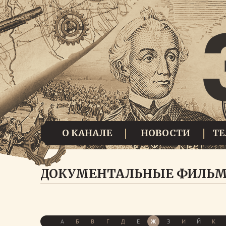
О КАНАЛЕ
НОВОСТИ
Т
ДОКУМЕНТАЛЬНЫЕ ФИЛЬ
А
Б
В
Г
Д
Е
Ж
З
И
Й
К