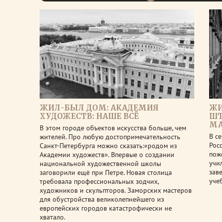
ЖИЛ-БЫЛ ДОМ: АКАДЕМИЯ
ЖИ
ХУДОЖЕСТВ: НАШЕ ВСЁ
ШТ
МА
В этом городе объектов искусства больше, чем
В с
жителей. Про любую достопримечательность
Рос
Санкт-Петербурга можно сказать:«родом из
пож
Академии художеств». Впервые о создании
учи
национальной художественной школы
зав
заговорили ещё при Петре. Новая столица
уче
требовала профессиональных зодчих,
художников и скульпторов. Заморских мастеров
для обустройства великолепнейшего из
европейских городов катастрофически не
хватало.