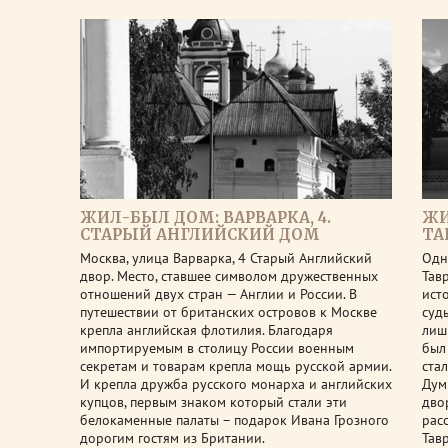
ЖИЛ-БЫЛ ДОМ: ВАРВАРКА, 4.
ЖИ
СТАРЫЙ АНГЛИЙСКИЙ ДОМ
ТА
Москва, улица Варварка, 4 Старый Английский
Одн
двор. Место, ставшее символом дружественных
Тав
отношений двух стран — Англии и России. В
ист
путешествии от британских островов к Москве
суд
крепла английская флотилия. Благодаря
лиш
импортируемым в столицу России военным
был
секретам и товарам крепла мощь русской армии.
ста
И крепла дружба русского монарха и английских
Дум
купцов, первым знаком который стали эти
дво
белокаменные палаты – подарок Ивана Грозного
рас
дорогим гостям из Британии.
Тав