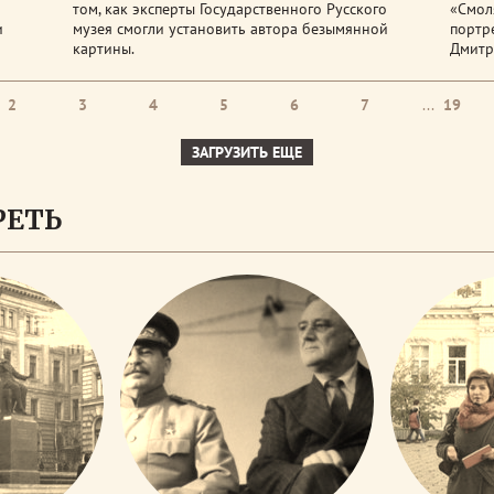
том, как эксперты Государственного Русского
«Смол
и
музея смогли установить автора безымянной
портр
картины.
Дмитр
2
3
4
5
6
7
...
19
ЗАГРУЗИТЬ ЕЩЕ
РЕТЬ