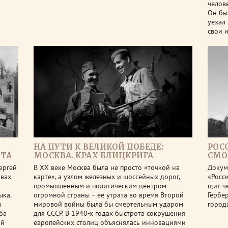
челов
Он бы
уехал
свои 
НА ПУТИ К ВЕЛИКОЙ ПОБЕДЕ:
РОС
НТА
МОСКВА. КРАХ БЛИЦКРИГА
СМО
ергей
В ХХ веке Москва была не просто «точкой на
Докум
ивах
карте», а узлом железных и шоссейных дорог,
«Росс
-
промышленным и политическим центром
щит ч
ыка.
огромной страны – её утрата во время Второй
Гербе
м
мировой войны была бы смертельным ударом
города
ба
для СССР. В 1940-х годах быстрота сокрушения
-й
европейских столиц объяснялась инновациями