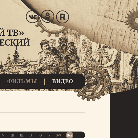
ФИЛЬМЫ
ВИДЕО
Ч
Ш
Щ
Э
Ю
Я
0-9
Все