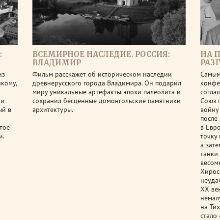
:
ВСЕМИРНОЕ НАСЛЕДИЕ. РОССИЯ:
НА 
ВЛАДИМИР
РАЗ
из
Фильм расскажет об историческом наследии
Самым
кому,
древнерусского города Владимира. Он подарил
конфе
миру уникальные артефакты эпохи палеолита и
согла
 и
сохранил бесценные домонгольские памятники
Союз 
ый в
архитектуры.
войну
после
тое
в Евр
и.
точку
а зате
танки
весом
Хирос
неуда
ХХ ве
немал
на Ти
стало