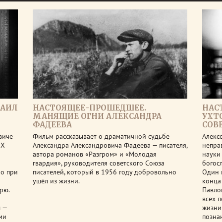
ХАИЛ
НАСТОЯЩЕЕ-ПРОШЕДШЕЕ.
НАС
МАНЯЩИЕ ОГНИ АЛЕКСАНДРА
УХТ
ФАДЕЕВА
СОВ
виче
Фильм рассказывает о драматичной судьбе
Алекс
IX
Александра Александровича Фадеева — писателя,
непра
автора романов «Разгром» и «Молодая
науки 
гвардия», руководителя советского Союза
богосл
но при
писателей, который в 1956 году добровольно
Один 
ушёл из жизни.
конца
рю.
Павло
всех 
ы —
жизни
ми
позна