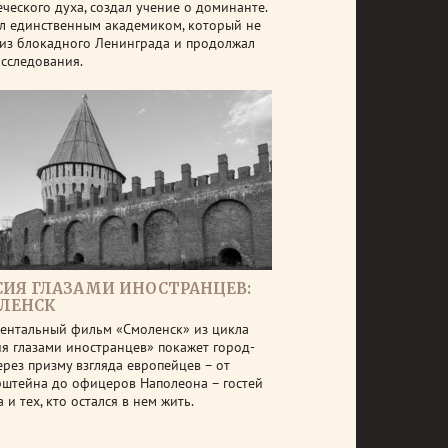
еческого духа, создал учение о доминанте.
л единственным академиком, который не
 из блокадного Ленинграда и продолжал
исследования.
СИЯ ГЛАЗАМИ ИНОСТРАНЦЕВ:
ЛЕНСК
ентальный фильм «Смоленск» из цикла
ия глазами иностранцев» покажет город-
ерез призму взгляда европейцев – от
рштейна до офицеров Наполеона – гостей
 и тех, кто остался в нем жить.