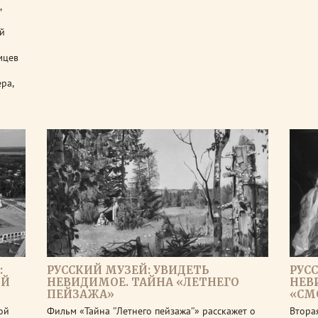
,
й
мцев
ра,
:
РУССКИЙ МУЗЕЙ: УВИДЕТЬ
РУС
ОЙ
НЕВИДИМОЕ. ТАЙНА «ЛЕТНЕГО
НЕВ
ПЕЙЗАЖА»
«СМ
ой
Фильм «Тайна ʺЛетнего пейзажаʺ» расскажет о
Втора