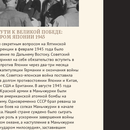
ПУТИ К ВЕЛИКОЙ ПОБЕДЕ:
ГРОМ ЯПОНИИ 1945
 секретным вопросом на Ялтинской
ренции в феврале 1945 года было
шение по Дальнему Востоку. Советский
принял на себя обязательство вступить в
 против Японии через два-три месяца
 капитуляции Германии и окончания войны
опе. Советско-японская война поставила
 в долгом противостоянии Японии и Китая,
м США и Британии. В августе 1945 года
 Красной армии в Маньчжурии были
ее американской атомной бомбы на
иму. Одновременно СССР брал реванш за
чи боев на сопках Маньчжурии в начале
ка. Нашей стране суждено было сыграть
ую роль в ускорении завершения войны
хом океане, а наступление в Маньчжурии
 «ударом милосердия», заставившим