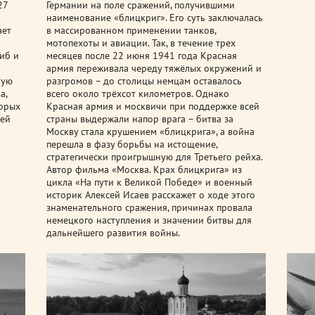
27
Германии на поле сражений, получившими
наименование «блицкриг». Его суть заключалась
ает
в массированном применении танков,
мотопехоты и авиации. Так, в течение трех
иб и
месяцев после 22 июня 1941 года Красная
армия переживала череду тяжёлых окружений и
кую
разгромов – до столицы немцам оставалось
а,
всего около трёхсот километров. Однако
торых
Красная армия и москвичи при поддержке всей
оей
страны выдержали напор врага – битва за
Москву стала крушением «блицкрига», а война
перешла в фазу борьбы на истощение,
стратегически проигрышную для Третьего рейха.
Автор фильма «Москва. Крах блицкрига» из
цикла «На пути к Великой Победе» и военный
историк Алексей Исаев расскажет о ходе этого
знаменательного сражения, причинах провала
немецкого наступления и значении битвы для
дальнейшего развития войны.