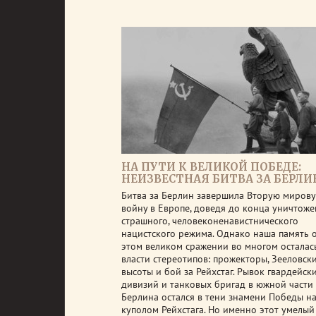
НА ПУТИ К ВЕЛИКОЙ ПОБЕДЕ:
НЕИЗВЕСТНАЯ БИТВА ЗА БЕРЛИ
Битва за Берлин завершила Вторую миров
войну в Европе, доведя до конца уничтож
страшного, человеконенавистнического
нацистского режима. Однако наша память 
этом великом сражении во многом осталас
власти стереотипов: прожекторы, Зееловск
высоты и бой за Рейхстаг. Рывок гвардейск
дивизий и танковых бригад в южной части
Берлина остался в тени знамени Победы н
куполом Рейхстага. Но именно этот умелый