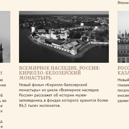
Япони
ВСЕМИРНОЕ НАСЛЕДИЕ. РОССИЯ:
РОС
Н
КИРИЛЛО-БЕЛОЗЕРСКИЙ
КАЗ
МОНАСТЫРЬ
ую
Новый
Новый фильм «Кирилло-Белозерский
ение
глаза
монастырь» из цикла «Всемирное наследие.
писал
Россия» расскажет об истории музея-
об
инозе
заповедника, в фондах которого хранится более
ь во
удиви
86,5 тысяч экспонатов.
ие
их
ад
 и