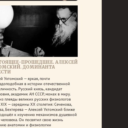
ТОЯЩЕЕ-ПРОШЕДШЕЕ. АЛЕКСЕЙ
ОМСКИЙ. ДОМИНАНТА
ЕСТИ
ей Ухтомский — яркая, почти
вдоподобная в истории отечественной
личность. Русский князь, кандидат
овия, академик АН СССР, монах в миру.
из плеяды великих русских физиологов
 ХIX — середины XX столетия: Сеченова,
ва, Бехтерева — Алексей Ухтомский ближе
подошёл к изучению механизмов душевной
 человека. Он посвятил свою жизнь
нию анатомии и физиологии