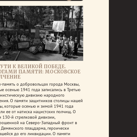
ПУТИ К ВЕЛИКОЙ ПОБЕДЕ.
ОГАМИ ПАМЯТИ: МОСКОВСКОЕ
ЛЧЕНИЕ
-память о добровольцах города Москвы,
ые осенью 1941 года записались в Третью
нистическую дивизию народного
ения. О памяти защитников столицы нашей
ы, которые осенью и зимой 1941 года
яли ее от натиска нацистских полчищ. О
и 130-й стрелковой дивизии,
рошенной на Северо-Западный фронт в
 Демянского плацдарма, героически
вшейся до его ликвидации. О памяти