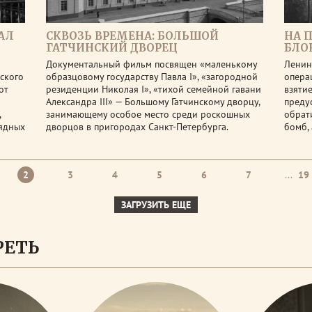
АЛ
СКВОЗЬ ВРЕМЕНА: БОЛЬШОЙ
НА П
ГАТЧИНСКИЙ ДВОРЕЦ
БЛО
Документальный фильм посвящен «маленькому
Ленин
ского
образцовому государству Павла I», «загородной
опера
от
резиденции Николая I», «тихой семейной гавани
взяти
Александра III» — Большому Гатчинскому дворцу,
преду
,
занимающему особое место среди роскошных
обрат
рядных
дворцов в пригородах Санкт-Петербурга.
бомб, 
2
3
4
5
6
7
...
19
ЗАГРУЗИТЬ ЕЩЕ
РЕТЬ