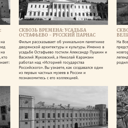
:
СКВОЗЬ ВРЕМЕНА: УСАДЬБА
СКВ
ОСТАФЬЕВО - РУССКИЙ ПАРНАС
ВЕЛ
 на
Фильм рассказывает об уникальном памятнике
На Вс
ред
дворянской архитектуры и культуры. Именно в
предс
 на
усадьбе Остафьево гостили Александр Пушкин и
новго
 кто
Василий Жуковский, а Николай Карамзин
леген
знает:
работал над «Историей государства
родил
Российского». Вы узнаете, как создавался один
из первых частных музеев в России и
познакомитесь с его коллекцией.