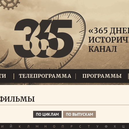
ТИ
ТЕЛЕПРОГРАММА
ПРОГРАММЫ
 ФИЛЬМЫ
ПО ЦИКЛАМ
ПО ВЫПУСКАМ
И
Й
К
Л
М
Н
О
П
Р
С
Т
У
Ф
Х
Ц