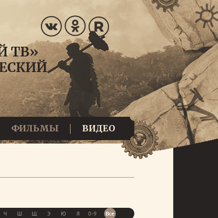
ФИЛЬМЫ
ВИДЕО
Ч
Ш
Щ
Э
Ю
Я
0-9
Все