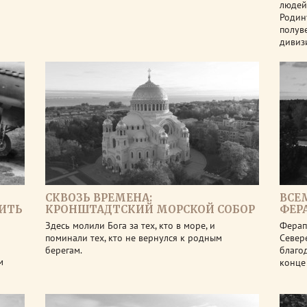
людей
Родин
полув
дивиз
СКВОЗЬ ВРЕМЕНА:
ВСЕ
ШИТЬ
КРОНШТАДТСКИЙ МОРСКОЙ СОБОР
ФЕР
Здесь молили Бога за тех, кто в море, и
Ферап
поминали тех, кто не вернулся к родным
Север
берегам.
благо
м
конце 