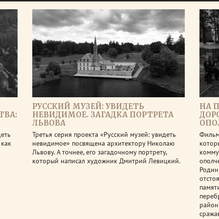
РУССКИЙ МУЗЕЙ: УВИДЕТЬ
НА 
ТВА:
НЕВИДИМОЕ. ЗАГАДКА ПОРТРЕТА
ДОР
ЛЬВОВА
ОПО
деть
Третья серия проекта «Русский музей: увидеть
Фильм
 как
невидимое» посвящена архитектору Николаю
котор
Львову. А точнее, его загадочному портрету,
комму
который написал художник Дмитрий Левицкий.
ополч
Родин
отсто
памят
переб
район
сража