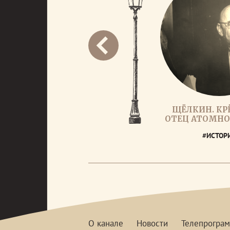
ЩЁЛКИН. К
ОТЕЦ АТОМН
#ИСТОР
О канале
Новости
Телепрогра