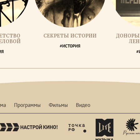
ДЕТСТВО
СЕКРЕТЫ ИСТОРИИ
ДОНОРЫ
ЕЛОВОЙ
ЛЕН
#ИСТОРИЯ
ИЯ
#
мма
Программы
Фильмы
Видео
nastroykino
tvhdl
mymusictv