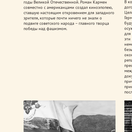
В к
годы Великой Отечественной. Роман Кармен
дог
совместно с американцами создал киноэпопею,
Цел
ставшую настоящим откровением для западного
Гер
зрителя, которые почти ничего не знали о
буд
подвиге советского народа – главного творца
осу
победы над фашизмом.
для
эти
нем
без
око
реп
пре
меж
док
при
при
пос