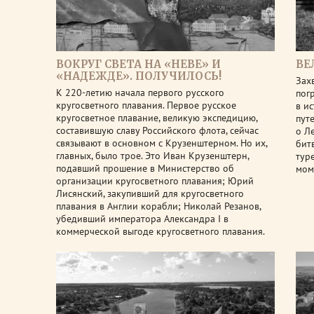
ВОКРУГ СВЕТА НА «НЕВЕ» И
ВЕ
«НАДЕЖДЕ». ПОЛУЧИЛОСЬ!
Зах
К 220-летию начала первого русского
пог
кругосветного плавания. Первое русское
в и
кругосветное плавание, великую экспедицию,
пут
составившую славу Российского флота, сейчас
о Л
связывают в основном с Крузенштерном. Но их,
бит
главных, было трое. Это Иван Крузенштерн,
тур
подавший прошение в Министерство об
мом
организации кругосветного плавания; Юрий
Лисянский, закупивший для кругосветного
плавания в Англии корабли; Николай Резанов,
убедивший императора Александра I в
коммерческой выгоде кругосветного плавания.