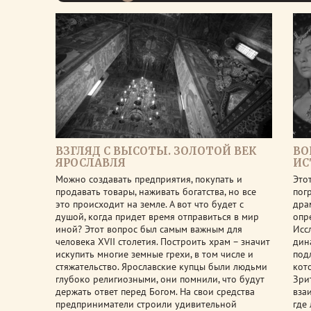
ВЗГЛЯД С ВЫСОТЫ. ЗОЛОТОЙ ВЕК
ВО
ЯРОСЛАВЛЯ
ИС
Можно создавать предприятия, покупать и
Это
продавать товары, наживать богатства, но все
пог
это происходит на земле. А вот что будет с
дра
душой, когда придет время отправиться в мир
опр
иной? Этот вопрос был самым важным для
Исс
человека XVII столетия. Построить храм – значит
дин
искупить многие земные грехи, в том числе и
под
стяжательство. Ярославские купцы были людьми
кот
глубоко религиозными, они помнили, что будут
Зри
держать ответ перед Богом. На свои средства
вза
предприниматели строили удивительной
где