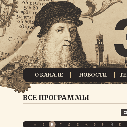
О КАНАЛЕ
НОВОСТИ
Т
ВСЕ ПРОГРАММЫ
С
А
Б
В
Г
Д
Е
Ж
З
И
Й
К