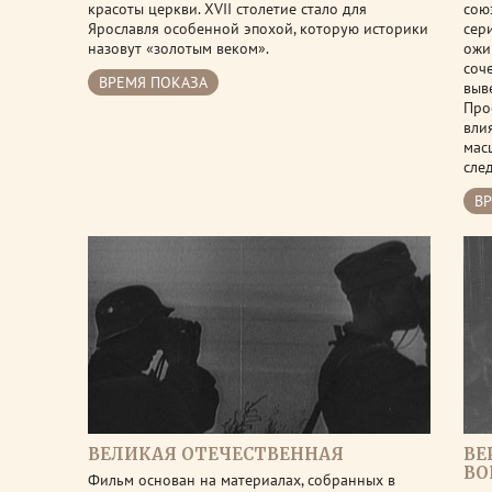
красоты церкви. XVII столетие стало для
сою
Ярославля особенной эпохой, которую историки
сер
назовут «золотым веком».
ожи
соч
ВРЕМЯ ПОКАЗА
выв
Про
вли
мас
сле
В
ВЕЛИКАЯ ОТЕЧЕСТВЕННАЯ
ВЕ
ВО
Фильм основан на материалах, собранных в