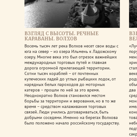
ВЗГЛЯД С ВЫСОТЫ. РЕЧНЫЕ
ВЗ
КАРАВАНЫ. ВОЛХОВ
ВЕ
Восемь тысяч лет река Волхов несет свои воды с
«Лу
юга на север – из озера Ильмень к Ладожскому
пор
озеру. Многие века это был отрезок важнейших
мен
международных торговых путей и главная
хри
дорога огромной прилегающей территории.
ста
Сотни тысяч кораблей – от почтенных
век
купеческих ладей до утлых рыбацких лодок, от
род
нарядных белых пароходов до моторных
объ
катеров – прошли по ней за это время.
два
Неоднократно Волхов становился местом
сре
борьбы за территории и верования, но в то же
мон
время – средством налаживания торговых
име
связей. Люди учились договариваться, быть
кон
добрыми соседями. Именно на берегах Волхова
тов
было положено начало российскому государству.
неб
под
сак