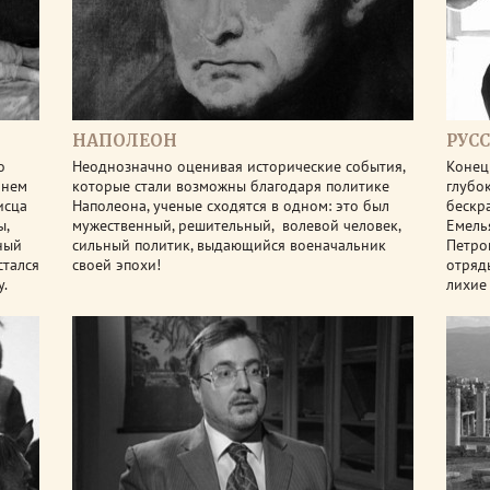
НАПОЛЕОН
РУС
о
Неоднозначно оценивая исторические события,
Конец 
 нем
которые стали возможны благодаря политике
глубо
исца
Наполеона, ученые сходятся в одном: это был
бескр
ы,
мужественный, решительный, волевой человек,
Емель
ный
сильный политик, выдающийся военачальник
Петром
стался
своей эпохи!
отряд
у.
лихие