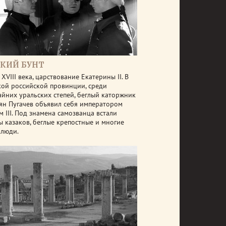
СКИЙ БУНТ
XVIII века, царствование Екатерины II. В
кой российской провинции, среди
айних уральских степей, беглый каторжник
ян Пугачев объявил себя императором
 III. Под знамена самозванца встали
ы казаков, беглые крепостные и многие
 люди.