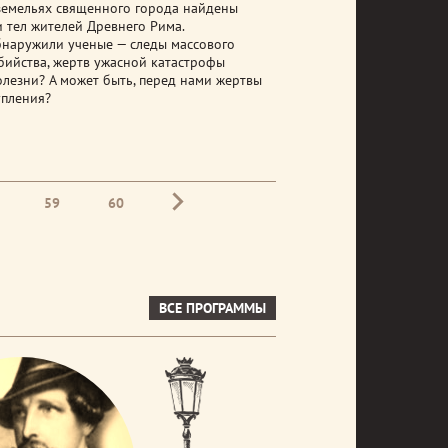
земельях священного города найдены
и тел жителей Древнего Рима.
бнаружили ученые — следы массового
бийства, жертв ужасной катастрофы
олезни? А может быть, перед нами жертвы
упления?
59
60
ВСЕ ПРОГРАММЫ