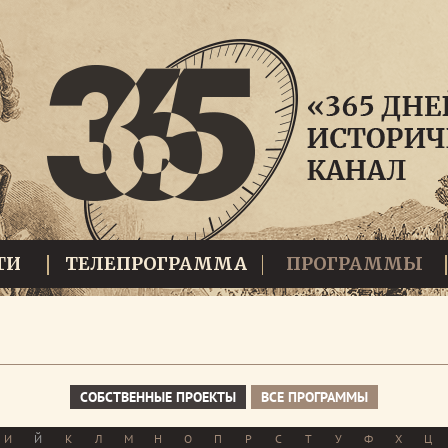
ТИ
ТЕЛЕПРОГРАММА
ПРОГРАММЫ
СОБСТВЕННЫЕ ПРОЕКТЫ
ВСЕ ПРОГРАММЫ
И
Й
К
Л
М
Н
О
П
Р
С
Т
У
Ф
Х
Ц