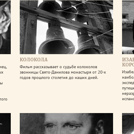
КОЛОКОЛА
ИЗА
КОР
иец,
Фильм рассказывает о судьбе колоколов
Изабе
ых
звонницы Свято-Данилова монастыря от 20-х
наибо
годов прошлого столетия до наших дней.
экспе
ны
путеш
нераз
испан
того