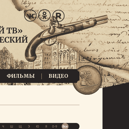
ФИЛЬМЫ
ВИДЕО
Ч
Ш
Щ
Э
Ю
Я
0-9
Все