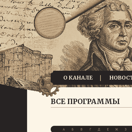
О КАНАЛЕ
НОВОС
ВСЕ ПРОГРАММЫ
А
Б
В
Г
Д
Е
Ж
З