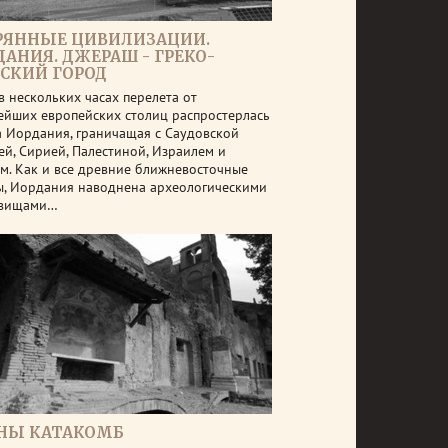
РЯННЫЕ ЦИВИЛИЗАЦИИ.
ДАНИЯ. ДЖЕРАШ - ГРЕКО-
СКИЙ ГОРОД
в нескольких часах перелета от
ейших европейских столиц распростерлась
а Иордания, граничащая с Саудовской
ей, Сирией, Палестиной, Израилем и
м. Как и все древние ближневосточные
ы, Иордания наводнена археологическими
овищами…
НЫ КАТАКОМБ