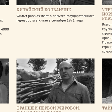
КИТАЙСКИЙ БОЛВАНЧИК
УТЕ
ИОР
Фильм рассказывает о попытке государственного
РИМ
ых
переворота в Китае в сентябре 1971 года.
Всего 
крупн
в 4000
стран
го
Арави
Ирако
стран
сокр
ТРАНШЕИ ПЕРВОЙ МИРОВОЙ.
ТАЙ