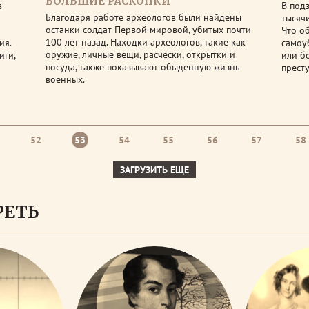
БОЛЬШИЕ РАСКОПКИ
в
В под
Благодаря работе археологов были найдены
тысяч
останки солдат Первой мировой, убитых почти
Что о
100 лет назад. Находки археологов, такие как
ия.
самоу
оружие, личные вещи, расчёски, открытки и
иги,
или б
посуда, также показывают обыденную жизнь
прест
военных.
52
53
54
55
56
57
58
ЗАГРУЗИТЬ ЕЩЕ
РЕТЬ