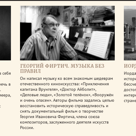
ГЕОРГИЙ ФИРТИЧ. МУЗЫКА БЕЗ
ИОР
ПРАВИЛ
в себя
Иорда
Он написал музыку ко всем знакомым шедеврам
истор
отечественного киноискусства: «Приключения
речь в
бессч
капитана Врунгеля», «Доктор Айболит»,
.
досто
«Деловые люди», «Золотой телёнок», «Вооружён
меера,
интер
и очень опасен». Авторы фильма задались целью
стране
восстановить историческую справедливость и
х
снять документальный фильм о творчестве
Георгия Ивановича Фиртича, члена союза
композиторов, заслуженного деятеля искусств
России.