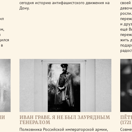
сегодня историю антифашистского движения на
своей
Дону.
девоч
росли
ил
переж
и друз
м,
ещё В
м
переж
дился
жить 
 в
подар
радост
ИИ
ИВАН ГРАВЕ. Я НЕ БЫЛ ЗАУРЯДНЫМ
ПЁТ
ГЕНЕРАЛОМ
(172
Полковника Российской императорской армии,
Совме