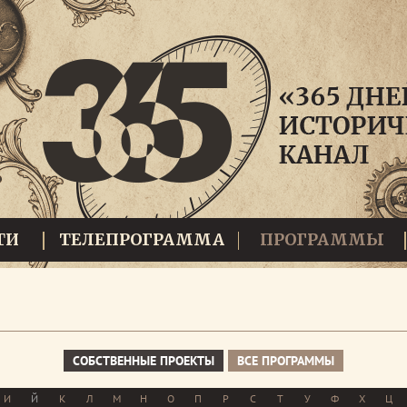
ТИ
ТЕЛЕПРОГРАММА
ПРОГРАММЫ
СОБСТВЕННЫЕ ПРОЕКТЫ
ВСЕ ПРОГРАММЫ
И
Й
К
Л
М
Н
О
П
Р
С
Т
У
Ф
Х
Ц