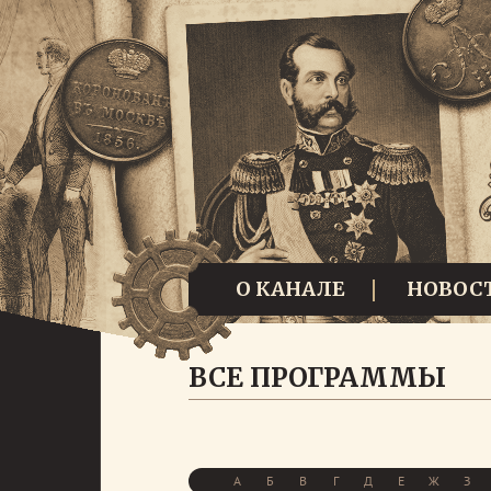
О КАНАЛЕ
НОВОС
ВСЕ ПРОГРАММЫ
А
Б
В
Г
Д
Е
Ж
З