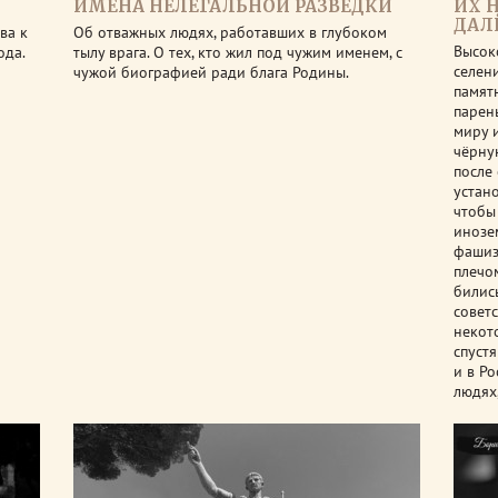
ИМЕНА НЕЛЕГАЛЬНОЙ РАЗВЕДКИ
ИХ 
ДАЛ
ва к
Об отважных людях, работавших в глубоком
Высок
ода.
тылу врага. О тех, кто жил под чужим именем, с
селен
чужой биографией ради блага Родины.
памят
парен
миру 
чёрну
после
устан
чтобы
инозе
фашиз
плечо
билис
совет
некото
спуст
и в Р
людях