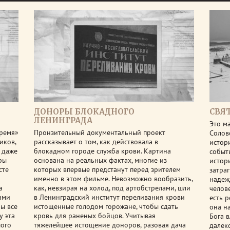
ДОНОРЫ БЛОКАДНОГО
СВЯ
ЛЕНИНГРАДА
Это м
время»
Пронзительный документальный проект
Солов
иков,
рассказывает о том, как действовала в
истор
и даже
блокадном городе служба крови. Картина
событ
ры
основана на реальных фактах, многие из
истор
сте
которых впервые предстанут перед зрителем
затра
именно в этом фильме. Невозможно вообразить,
надеж
а
как, невзирая на холод, под артобстрелами, шли
челове
ами
в Ленинградский институт переливания крови
есть 
ы все
истощенные голодом горожане, чтобы сдать
она н
у эта
кровь для раненых бойцов. Учитывая
Бога 
шого
тяжелейшее истощение доноров, разовая дача
далек