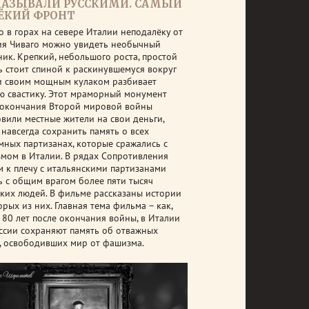
НАЗЫВАЛИ РУССКИМИ. САМЫЙ
ЁКИЙ ФРОНТ
о в горах на севере Италии неподалёку от
ия Чиваго можно увидеть необычный
ник. Крепкий, небольшого роста, простой
ь стоит спиной к раскинувшемуся вокруг
и своим мощным кулаком разбивает
ю свастику. Этот мраморный монумент
 окончания Второй мировой войны
овили местные жители на свои деньги,
 навсегда сохранить память о всех
мных партизанах, которые сражались с
мом в Италии. В рядах Сопротивления
м к плечу с итальянскими партизанами
ь с общим врагом более пяти тысяч
ских людей. В фильме рассказаны истории
рых из них. Главная тема фильма – как,
я 80 лет после окончания войны, в Италии
оссии сохраняют память об отважных
, освободивших мир от фашизма.