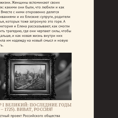
 жизни. Женщины вспоминают своих
ек: какими они были, что любили и как
. Вместе с ними откровенно делятся
иваниями и их близкие: супруги, родители
ья, которых тоже затронуло это горе. А
иктория и Елена рассказывают, как смогли
ить трагедию, где они черпают силы, чтобы
дальше, и как новая жизнь внутри них
ила им надежду на новый смысл и новую
ь.
Р I ВЕЛИКИЙ: ПОСЛЕДНИЕ ГОДЫ
1 – 1725). ВИВАТ, РОССИЯ!
стный проект Российского общества