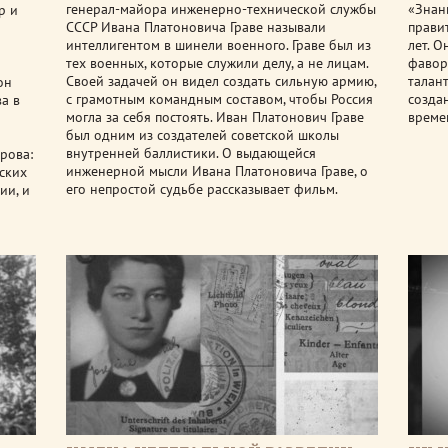
генерал-майора инженерно-технической службы
«Знан
р и
СССР Ивана Платоновича Граве называли
прави
интеллигентом в шинели военного. Граве был из
лет. О
тех военных, которые служили делу, а не лицам.
фавор
Своей задачей он видел создать сильную армию,
талан
он
с грамотным командным составом, чтобы Россия
созда
а в
могла за себя постоять. Иван Платонович Граве
време
был одним из создателей советской школы
внутренней баллистики. О выдающейся
рова:
инженерной мысли Ивана Платоновича Граве, о
еских
его непростой судьбе рассказывает фильм.
ии, и