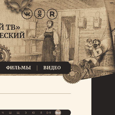
ФИЛЬМЫ
ВИДЕО
Ч
Ш
Щ
Э
Ю
Я
0-9
Все