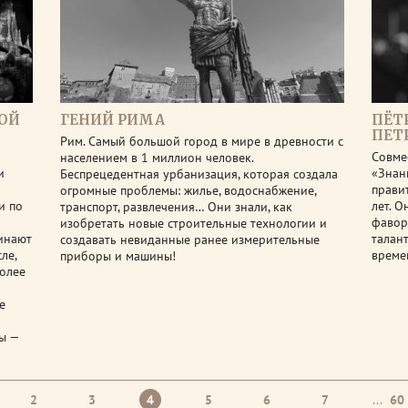
ОЙ
ГЕНИЙ РИМА
ПЁТ
ПЕТ
Рим. Самый большой город в мире в древности с
Совме
населением в 1 миллион человек.
и
«Знан
Беспрецедентная урбанизация, которая создала
прави
огромные проблемы: жилье, водоснабжение,
и по
лет. О
транспорт, развлечения… Они знали, как
фавор
изобретать новые строительные технологии и
инают
талан
создавать невиданные ранее измерительные
ле,
време
приборы и машины!
олее
е
ы —
2
3
4
5
6
7
...
60