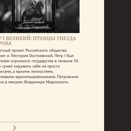
Р I ВЕЛИКИЙ: ПТЕНЦЫ ГНЕЗДА
РОВА
стный проект Российского общества
ие» и Лектория Dостоевский. Петр I был
телем огромного государства в течение 36
н сумел окружить себя не просто
итами, а яркими личностями,
тливыми единомышленниками. Петровские
на в лекциях Владимира Мединского.