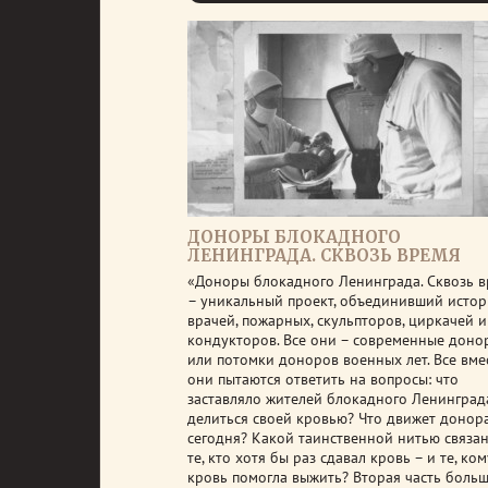
ДОНОРЫ БЛОКАДНОГО
ЛЕНИНГРАДА. СКВОЗЬ ВРЕМЯ
«Доноры блокадного Ленинграда. Сквозь 
– уникальный проект, объединивший истор
врачей, пожарных, скульпторов, циркачей 
кондукторов. Все они – современные доно
или потомки доноров военных лет. Все вме
они пытаются ответить на вопросы: что
заставляло жителей блокадного Ленинград
делиться своей кровью? Что движет донор
сегодня? Какой таинственной нитью связан
те, кто хотя бы раз сдавал кровь – и те, ком
кровь помогла выжить? Вторая часть боль