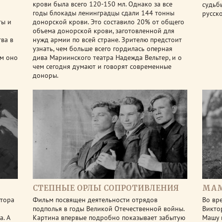
и
крови была всего 120-150 мл. Однако за все
судьб
годы блокады ленинградцы сдали 144 тонны
русско
ты и
донорской крови. Это составило 20% от общего
объема донорской крови, заготовленной для
ва в
нужд армии по всей стране. Зрителю предстоит
узнать, чем больше всего гордилась оперная
им оно
дива Мариинского театра Надежда Вельтер, и о
чем сегодня думают и говорят современные
доноры.
СТЕПНЫЕ ОРЛЫ СОПРОТИВЛЕНИЯ
МАМ
втора
Фильм посвящен деятельности отрядов
Во вр
подполья в годы Великой Отечественной войны.
Викто
а. А
Картина впервые подробно показывает забытую
Машу 