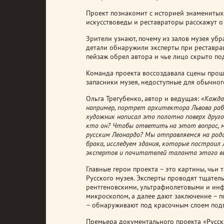
Проект познакомит с историей знаменитых
искусствоведы и реставраторы расскажут о
Зрители узнают, почему из залов музея уб
детали обнаружили эксперты при реставра
пейзаж обрел автора и чье лицо скрыто п
Команда проекта воссоздавала сцены прошл
запасники музея, недоступные для обычног
Ольга Трегубенко, автор и ведущая: «
Кажда
например, портрет архитектора Львова раб
художник написал это полотно поверх друго
кто он? Чтобы ответить на этот вопрос, м
русским Леонардо? Мы отправляемся на роди
брака, исследуем здания, которые построил
экспертов и почитателей таланта этого в
Главные герои проекта – это картины, чьи
Русского музея. Эксперты проводят тщател
рентгеновскими, ультрафиолетовыми и инф
микроскопом, а далее дают заключение – 
– обнаруживают под красочным слоем подп
Премьера документального проекта «Русски