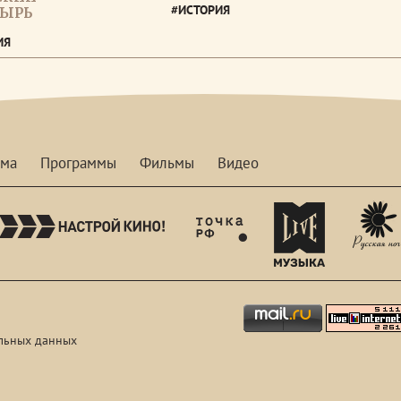
#ИСТОРИЯ
ЫРЬ
ИЯ
мма
Программы
Фильмы
Видео
nastroykino
tvhdl
mymusictv
льных данных