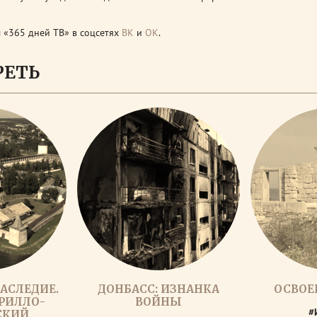
 «365 дней ТВ» в соцсетях
ВК
и
ОК
.
РЕТЬ
АСЛЕДИЕ.
ДОНБАСС: ИЗНАНКА
ОСВОЕ
ИРИЛЛО-
ВОЙНЫ
#
СКИЙ