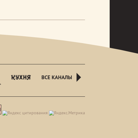
rusnight
kuhnyatv
all-
channels