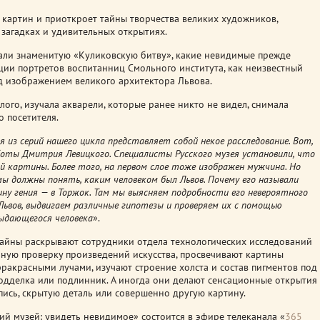
 картин и приоткроет тайны творчества великих художников,
 загадках и удивительных открытиях.
рали знаменитую «Куликовскую битву», какие невидимые прежде
ции портретов воспитанниц Смольного института, как неизвестный
од изображением великого архитектора Львова.
ого, изучала акварели, которые ранее никто не видел, снимала
о посетителя.
я из серий нашего цикла представляет собой некое расследование. Вот,
оты Дмитрия Левицкого. Специалисты Русского музея установили, что
й картины. Более того, на первом слое тоже изображен мужчина. Но
ы должны понять, каким человеком был Львов. Почему его называли
ну гения — в Торжок. Там мы выясняем подробности его невероятного
 Львов, выдвигаем различные гипотезы и проверяем их с помощью
ыдающегося человека
».
 тайны раскрывают сотрудники отдела технологических исследований
ьную проверку произведений искусства, просвечивают картины
ракрасными лучами, изучают строение холста и состав пигментов под
подделка или подлинник. А иногда они делают сенсационные открытия
ись, скрытую деталь или совершенно другую картину.
й музей: увидеть невидимое» состоится в эфире телеканала «
365