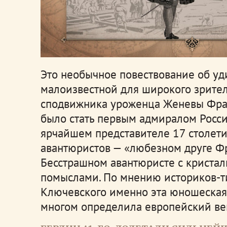
Это необычное повествование об уд
малоизвестной для широкого зрител
сподвижника уроженца Женевы Фран
было стать первым адмиралом Россий
ярчайшем представителе 17 столетия
авантюристов — «любезном друге Фра
Бесстрашном авантюристе с кристал
помыслами.
По мнению историков-тит
Ключевского именно эта юношеская 
многом определила европейский ве