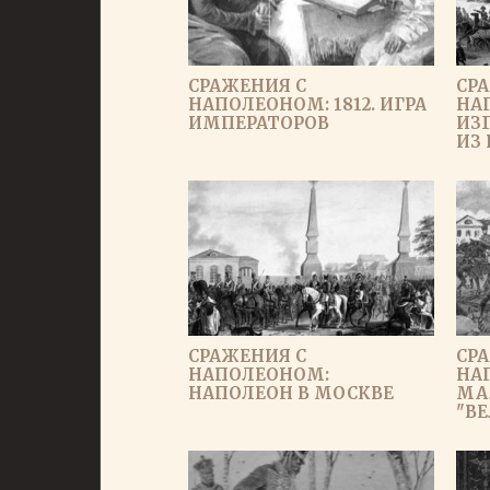
СРАЖЕНИЯ С
СР
НАПОЛЕОНОМ: 1812. ИГРА
НА
ИМПЕРАТОРОВ
ИЗ
ИЗ
СРАЖЕНИЯ С
СР
НАПОЛЕОНОМ:
НА
НАПОЛЕОН В МОСКВЕ
МА
"В