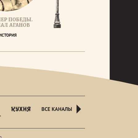
ЕР ПОБЕДЫ.
АЛ АГАНОВ
ИСТОРИЯ
rusnight
kuhnyatv
all-
channels