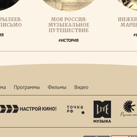
РЫЛЕЕВ.
МОЯ РОССИЯ:
ИНЖЕН
 ПИСЬМО
МУЗЫКАЛЬНОЕ
МАРШ
ПУТЕШЕСТВИЕ
ИЯ
#
#ИСТОРИЯ
мма
Программы
Фильмы
Видео
nastroykino
tvhdl
mymusictv