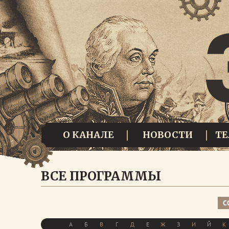
О КАНАЛЕ
НОВОСТИ
Т
ВСЕ ПРОГРАММЫ
С
А
Б
В
Г
Д
Е
Ж
З
И
Й
К