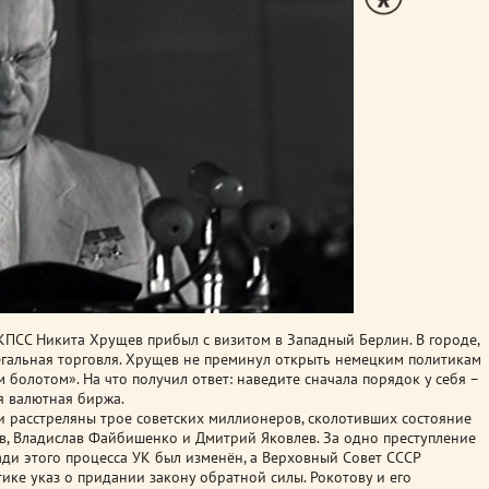
КПСС Никита Хрущев прибыл с визитом в Западный Берлин. В городе,
егальная торговля. Хрущев не преминул открыть немецким политикам
м болотом». На что получил ответ: наведите сначала порядок у себя –
я валютная биржа.
и расстреляны трое советских миллионеров, сколотивших состояние
в, Владислав Файбишенко и Дмитрий Яковлев. За одно преступление
ди этого процесса УК был изменён, а Верховный Совет СССР
ке указ о придании закону обратной силы. Рокотову и его