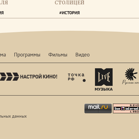
АЛЯ
СТОЛИЦЕЙ
ИЯ
#ИСТОРИЯ
мма
Программы
Фильмы
Видео
nastroykino
tvhdl
mymusictv
льных данных