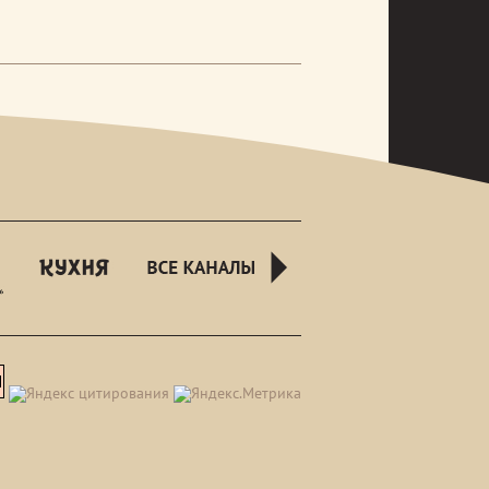
rusnight
kuhnyatv
all-
channels