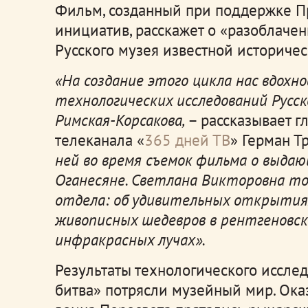
Фильм, созданный при поддержке П
инициатив, расскажет о «разоблаче
Русского музея известной историчес
«На создание этого цикла нас вдохн
технологических исследований Русс
Римская-Корсакова,
– рассказывает г
телеканала «
365 дней ТВ
» Герман Т
ней во время съемок фильма о выд
Оганесяне. Светлана Викторовна тог
отдела: об удивительных открытиях
живописных шедевров в рентгеновск
инфракрасных лучах».
Результаты технологического иссле
битва» потрясли музейный мир. Оказ