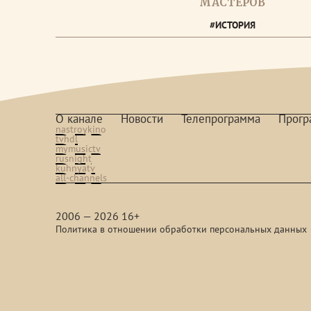
МАСТЕРОВ
#ИСТОРИЯ
О канале
Новости
Телепрограмма
Прог
nastroykino
tvhdl
mymusictv
rusnight
kuhnyatv
all-channels
2006 — 2026 16+
Политика в отношении обработки персональных данных