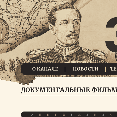
О КАНАЛЕ
НОВОСТИ
Т
ДОКУМЕНТАЛЬНЫЕ ФИЛЬ
А
Б
В
Г
Д
Е
Ж
З
И
Й
К