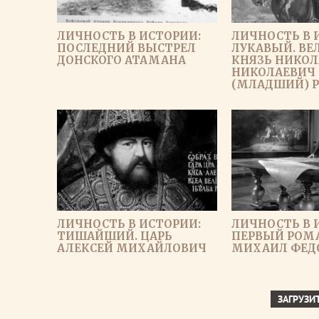
ЛИЧНОСТЬ В ИСТОРИИ:
ЛИЧНОСТЬ В 
ПОСЛЕДНИЙ ВЫСТРЕЛ
ЛУКАВЫЙ. ВЕ
ДОНСКОГО АТАМАНА
КНЯЗЬ НИКО
НИКОЛАЕВИЧ
(МЛАДШИЙ) 
ЛИЧНОСТЬ В ИСТОРИИ:
ЛИЧНОСТЬ В 
ТИШАЙШИЙ. ЦАРЬ
ПЕРВЫЙ РОМА
АЛЕКСЕЙ МИХАЙЛОВИЧ
МИХАИЛ ФЕД
ЗАГРУЗИ