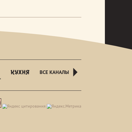
rusnight
kuhnyatv
all-
channels