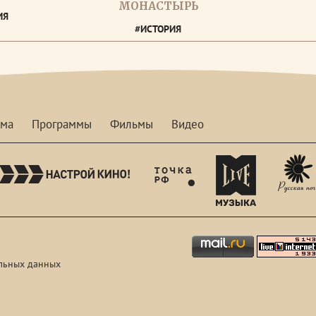
МОНАСТЫРЬ
ИЯ
#ИСТОРИЯ
мма
Программы
Фильмы
Видео
nastroykino
tvhdl
mymusictv
льных данных