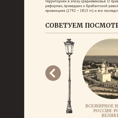
территориях в эпоху средневековья. О пра
реформах, приведших к Брабантской револ
провинциях (1792 – 1815 гг.) и его последс
СОВЕТУЕМ ПОСМОТ
ВСЕМИРНОЕ Н
РОССИЯ: Р
ВЕЛИК