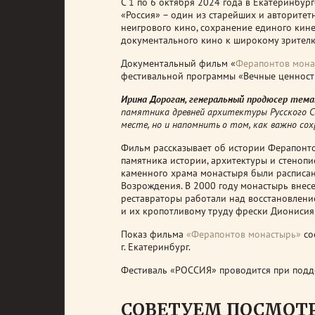
С 1 по 6 октября 2024 года в Екатеринбу
«Россия» – один из старейших и авторите
неигрового кино, сохранение единого кин
документального кино к широкому зрител
Документальный фильм «
Ферапонтов мона
фестивальной программы «Вечные ценност
Ирина Дороган, генеральный продюсер тем
памятника древней архитектуры Русского Се
месте, но и напомнить о том, как важно сох
Фильм рассказывает об истории Ферапонто
памятника истории, архитектуры и стенопис
каменного храма монастыря были расписа
Возрождения. В 2000 году монастырь внес
реставраторы работали над восстановлени
и их кропотливому труду фрески Дионисия с
Показ фильма
«Ферапонтов монастырь»
со
г. Екатеринбург.
Фестиваль «РОССИЯ» проводится при подд
СОВЕТУЕМ ПОСМОТ