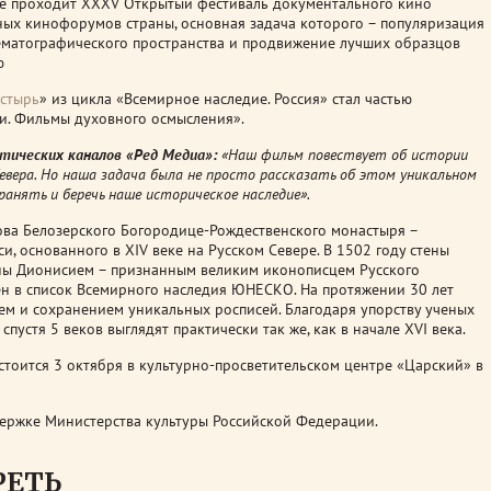
рге проходит XXXV Открытый фестиваль документального кино
тных кинофорумов страны, основная задача которого – популяризация
ематографического пространства и продвижение лучших образцов
ю
стырь
» из цикла «Всемирное наследие. Россия» стал частью
и. Фильмы духовного осмысления».
атических каналов «Ред Медиа»:
«Наш фильм повествует об истории
вера. Но наша задача была не просто рассказать об этом уникальном
ранять и беречь наше историческое наследие».
ва Белозерского Богородице-Рождественского монастыря –
и, основанного в XIV веке на Русском Севере. В 1502 году стены
ны Дионисием – признанным великим иконописцем Русского
ен в список Всемирного наследия ЮНЕСКО. На протяжении 30 лет
ем и сохранением уникальных росписей. Благодаря упорству ученых
пустя 5 веков выглядят практически так же, как в начале XVI века.
стоится 3 октября в культурно-просветительском центре «Царский» в
ержке Министерства культуры Российской Федерации.
РЕТЬ